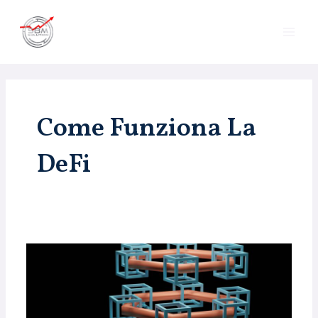
Vai
MAI
al
ME
contenuto
Come Funziona La
DeFi
Rivoluzione
in
atto:
la